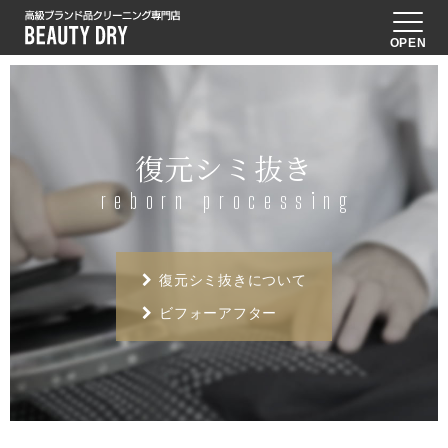
OPEN
復元シミ抜き
reborn processing
復元シミ抜きについて
ビフォーアフター