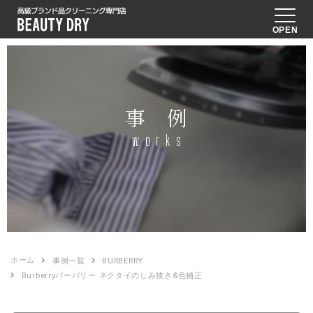
OPEN
事 例
works
ホーム
事例一覧
BURBERRY
Burberryバーバリー ネクタイのしみ抜き&色補正